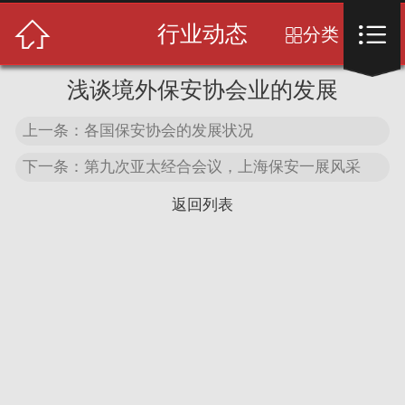
首页



行业动态
分类

关于我们
浅谈境外保安协会业的发展
保安服务
上一条：各国保安协会的发展状况
服务中心
下一条：第九次亚太经合会议，上海保安一展风采
返回列表
服务案例
客户见证
荣誉资质
新闻中心
联系我们