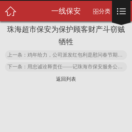
首页



一线保安
分类

关于我们
珠海超市保安为保护顾客财产斗窃贼
保安服务
牺牲
服务中心
上一条：鸡年给力，公司派发红包利是慰问春节期间坚守岗位的基层保安员
下一条：用忠诚诠释责任——记珠海市保安服务公司第二巡防大队大队长冯雄英
服务案例
返回列表
客户见证
荣誉资质
新闻中心
联系我们