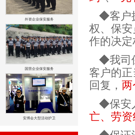
◆客户
外资企业保安服务
权、保安
作的决定
◆我司
国营企业保安服务
客户的正
回复，
两
◆保安
亡、劳资
安博会大型活动护卫